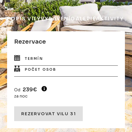
POPIS VILY
VYBAVENÍ
GALERIE
AKTIVITY
Rezervace
TERMÍN
POČET OSOB
239€
Od
za noc