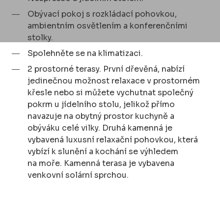
Obývací pokoj s rozkládací pohovkou,
ambientním osvětlením a konferenčními
stolky.
Spolehněte se na klimatizaci.
2 prostorné terasy. První dřevěná, nabízí
jedinečnou možnost relaxace v prostorném
křesle nebo si můžete vychutnat společný
pokrm u jídelního stolu, jelikož přímo
navazuje na obytný prostor kuchyně a
obýváku celé vilky. Druhá kamenná je
vybavená luxusní relaxační pohovkou, která
vybízí k slunění a kochání se výhledem
na moře. Kamenná terasa je vybavena
venkovní solární sprchou.