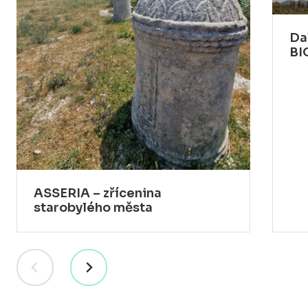
Da
BI
ASSERIA – zřícenina
starobylého města