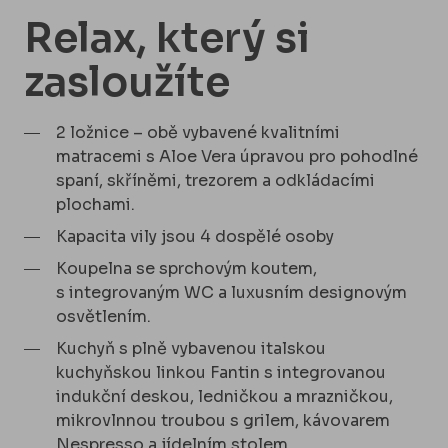
Relax, který si
zasloužíte
2 ložnice – obě vybavené kvalitními
matracemi s Aloe Vera úpravou pro pohodlné
spaní, skříněmi, trezorem a odkládacími
plochami.
Kapacita vily jsou 4 dospělé osoby
Koupelna se sprchovým koutem,
s integrovaným WC a luxusním designovým
osvětlením.
Kuchyň s plně vybavenou italskou
kuchyňskou linkou Fantin s integrovanou
indukční deskou, ledničkou a mrazničkou,
mikrovlnnou troubou s grilem, kávovarem
Nespresso a jídelním stolem.