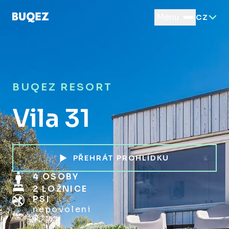
Menu
CZ
BUQEZ RESORT
Vila 31
PŘEHRÁT PROHLÍDKU
4 OSOBY
2 LOŽNICE
PSI
nepovoleni