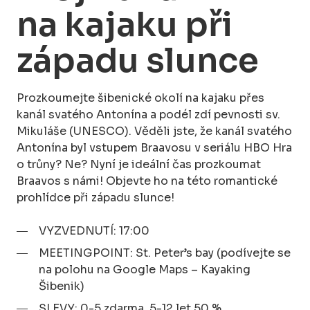
na kajaku při
západu slunce
Prozkoumejte šibenické okolí na kajaku přes
kanál svatého Antonína a podél zdí pevnosti sv.
Mikuláše (UNESCO). Věděli jste, že kanál svatého
Antonína byl vstupem Braavosu v seriálu HBO Hra
o trůny? Ne? Nyní je ideální čas prozkoumat
Braavos s námi! Objevte ho na této romantické
prohlídce při západu slunce!
VYZVEDNUTÍ: 17:00
MEETINGPOINT: St. Peter’s bay (podívejte se
na polohu na Google Maps – Kayaking
Šibenik)
SLEVY: 0-5 zdarma, 5-12 let 50 %