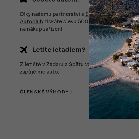
Díky našemu partnerství s
ENC
Autoclub
získáte slevu 500 Kč
na nákup zařízení.
Letíte letadlem?
Z letiště v Zadaru a Splitu vám
zapůjčíme auto.
ČLENSKÉ VÝHODY