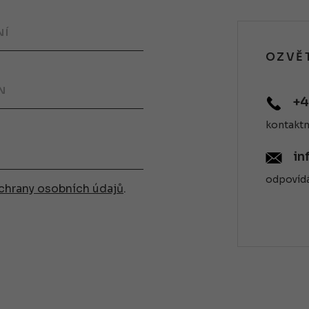
NÍ
OZVĚT
N
+4
kontaktn
in
odpovíd
chrany osobních údajů
.