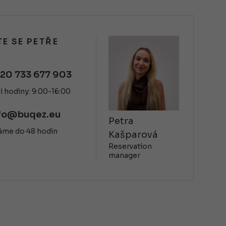
E SE PETŘE
20 733 677 903
í hodiny: 9:00-16:00
fo@buqez.eu
Petra
áme do 48 hodin
Kašparová
Reservation
manager