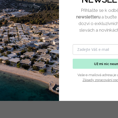
Přihlašte se k odb
newsletteru
a buďte 
dozví o exkluzivníc
slevách a novinkác
Už mi nic neu
Vaše e-mailová adresa je 
Zásady zpracování os