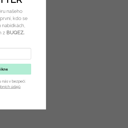
ěru našeho
první, kdo se
h nabídkách,
h z
BUQEZ.
nikne
u nás v bezpečí.
obních údajů