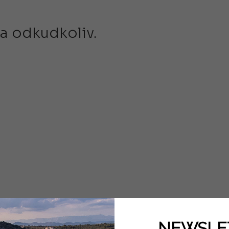
 a odkudkoliv.
NEWSLE