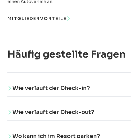
einen Autoverleih an.
MITGLIEDERVORTEILE
Häufig gestellte Fragen
Wie verläuft der Check-in?
Das Tor zum Buqez Resort wird von der
Wie verläuft der Check-out?
Rezeption des Buqez Resorts
ferngesteuert geöffnet, nicht automatisch.
Diese Maßnahme dient der Sicherstellung
Offizielle Check-out-Zeit: 10:00 Uhr.
Wo kann ich im Resort parken?
Ihrer Ruhe und Sicherheit in diesem