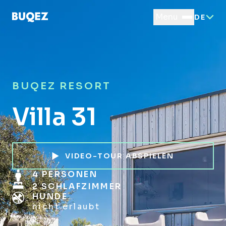
Menu
DE
BUQEZ RESORT
Villa 31
VIDEO-TOUR ABSPIELEN
4 PERSONEN
2 SCHLAFZIMMER
HUNDE
nicht erlaubt