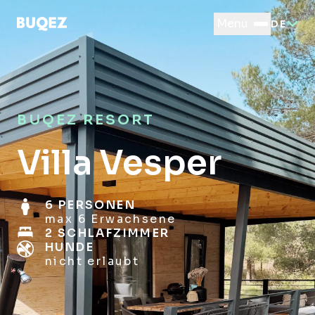
Menu
DE
BUQEZ RESORT
Villa Vesper
6 PERSONEN
max 6 Erwachsene
2 SCHLAFZIMMER
HUNDE
nicht erlaubt