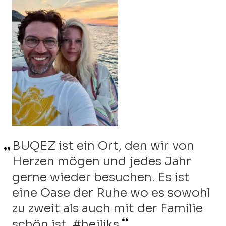
BUQEZ ist ein Ort, den wir von
BUQEZ ist das Paradies auf
Ich kann mir nicht vorstellen, ein
Herzen mögen und jedes Jahr
Erden. Wir lieben es,
Jahr ohne nach BUQEZ zu fahren.
gerne wieder besuchen. Es ist
buchstäblich mit der Sonne in
Ich habe mich in diesen
eine Oase der Ruhe wo es sowohl
unserem Bett aufzuwachen und
wunderschönen Ort verliebt, der
zu zweit als auch mit der Familie
beim Untergehen einzuschlafen.
sich wie ein zweites Zuhause
Die perfekt ausgestatteten Villen
schön ist. #hejliks
anfühlt, und ich plane, auch im