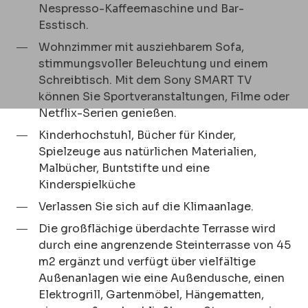
Nespresso-Kaffeemaschine und Bar-
Esstisch.
Wohnzimmer mit ausziehbarem Sofa,
stimmungsvoller Beleuchtung und einem
Schreibtisch. Mit dem Sony SMART TV
können Sie Sportveranstaltungen, Filme oder
Netflix-Serien genießen.
Kinderhochstuhl, Bücher für Kinder,
Spielzeuge aus natürlichen Materialien,
Malbücher, Buntstifte und eine
Kinderspielküche
Verlassen Sie sich auf die Klimaanlage.
Die großflächige überdachte Terrasse wird
durch eine angrenzende Steinterrasse von 45
m2 ergänzt und verfügt über vielfältige
Außenanlagen wie eine Außendusche, einen
Elektrogrill, Gartenmöbel, Hängematten,