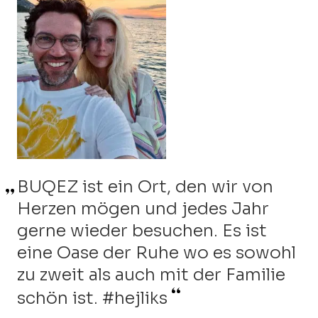
BUQEZ ist ein Ort, den wir von
BUQEZ ist das Paradies auf
Ich kann mir nicht vorstellen, ein
Herzen mögen und jedes Jahr
Erden. Wir lieben es,
Jahr ohne nach BUQEZ zu fahren.
gerne wieder besuchen. Es ist
buchstäblich mit der Sonne in
Ich habe mich in diesen
eine Oase der Ruhe wo es sowohl
unserem Bett aufzuwachen und
wunderschönen Ort verliebt, der
zu zweit als auch mit der Familie
beim Untergehen einzuschlafen.
sich wie ein zweites Zuhause
Die perfekt ausgestatteten Villen
schön ist. #hejliks
anfühlt, und ich plane, auch im