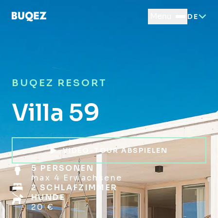
Menu
DE
BUQEZ RESORT
Villa 59
VIDEO-TOUR ABSPIELEN
5 PERSONEN
max 4 Erwachsene
2 SCHLAFZIMMER
HUNDE
20 €