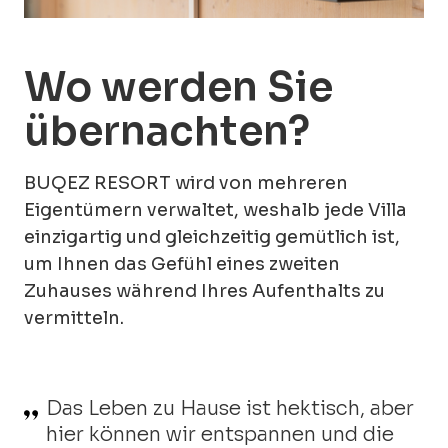
Internationale Auskunft:
11802
Der Beherberger ist berechtigt, für die
Stornierung einer Reservierung, auch
Wetter & Verkehrslage:
072 777 777
wenn diese mehr als 60 Tage vor der
Wo werden Sie
(aus dem Ausland:
+385 1 464 0800
)
geplanten Ankunft erfolgt ist, eine
BUQEZ Villas Kontakt
: +420 733 677 903
Verwaltungsgebühr in
Höhe von 120
übernachten?
EUR
zu berechnen.
BUQEZ RESORT wird von mehreren
Eigentümern verwaltet, weshalb jede Villa
einzigartig und gleichzeitig gemütlich ist,
um Ihnen das Gefühl eines zweiten
Zuhauses während Ihres Aufenthalts zu
vermitteln.
Das Leben zu Hause ist hektisch, aber
hier können wir entspannen und die