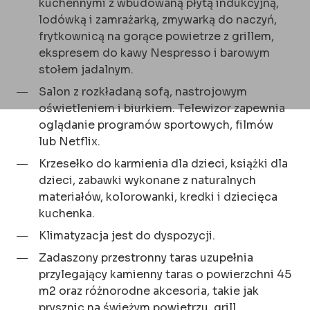
kuchennymi z wbudowaną płytą indukcyjną,
lodówką i zamrażarką, zmywarką do naczyń,
frytkownicą na gorące powietrze z grillem,
ekspresem do kawy Nespresso i barowym
stołem jadalnym.
Salon z rozkładaną sofą, nastrojowym
oświetleniem i biurkiem. Telewizor zapewnia
oglądanie programów sportowych, filmów
lub Netflix.
Krzesełko do karmienia dla dzieci, książki dla
dzieci, zabawki wykonane z naturalnych
materiałów, kolorowanki, kredki i dziecięca
kuchenka.
Klimatyzacja jest do dyspozycji.
Zadaszony przestronny taras uzupełnia
przylegający kamienny taras o powierzchni 45
m2 oraz różnorodne akcesoria, takie jak
prysznic na świeżym powietrzu, grill