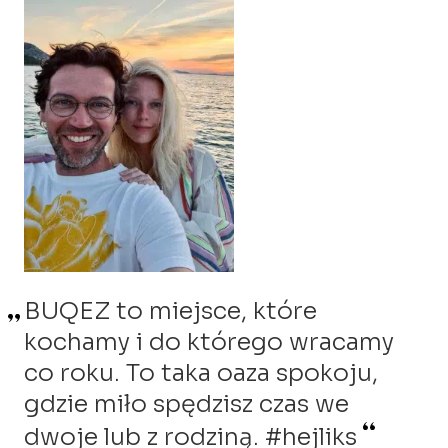
BUQEZ to miejsce, które
BUQEZ to raj na ziemi.
Nie wyobrażam sobie roku, w
kochamy i do którego wracamy
Uwielbiamy budzić się dosłownie
którym nie pojechałabym
co roku. To taka oaza spokoju,
ze słońcem w łóżku i zasypiać
do BUQEZ. Zakochałam się w tym
gdzie miło spędzisz czas we
o zachodzie słońca. Doskonale
pięknym miejscu jak w drugim
urządzone wille i ich uspokajający
dwoje lub z rodziną. #hejliks
domu i spodziewam się, że będę