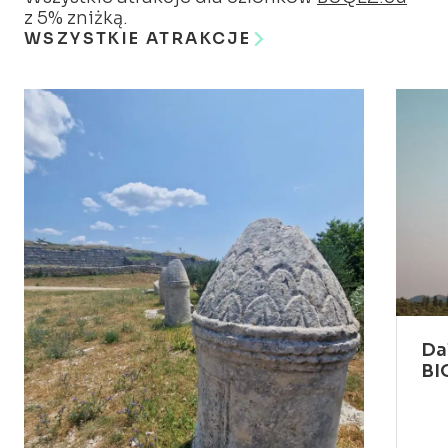
z 5% zniżką.
WSZYSTKIE ATRAKCJE
Da
BI