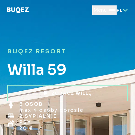
Menu
PL
BUQEZ RESORT
Willa 59
ZOBACZ WILLĘ
5 OSOB
max 4 osoby dorosłe
2 SYPIALNIE
PSY
20 €