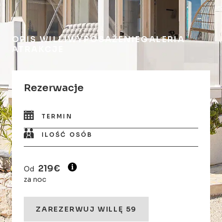
OPIS WILLI
WYPOSAŽENIE
GALERIA
ATRAKCJE
Rezerwacje
TERMIN
ILOŚĆ OSÓB
219€
Od
za noc