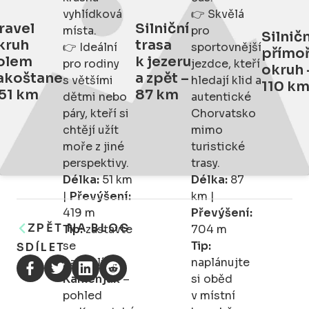
vyhlídková
👉 Skvělá
ravel
Silniční
místa.
pro
Silničn
kruh
trasa
👉 Ideální
sportovnější
přímo
olem
k jezeru
pro rodiny
jezdce, kteří
okruh 
akoštane
a zpět –
s většími
hledají klid a
110 k
 51 km
87 km
dětmi nebo
autentické
páry, kteří si
Chorvatsko
chtějí užít
mimo
moře z jiné
turistické
perspektivy.
trasy.
Délka:
51 km
Délka:
87
|
Převýšení:
km |
419 m
Převýšení:
ZPĚT NA BLOG
Tip:
zastavte
704 m
se
Tip:
SDÍLET
na vyhlídce
naplánujte
Kamenjak
–
si oběd
pohled
v místní