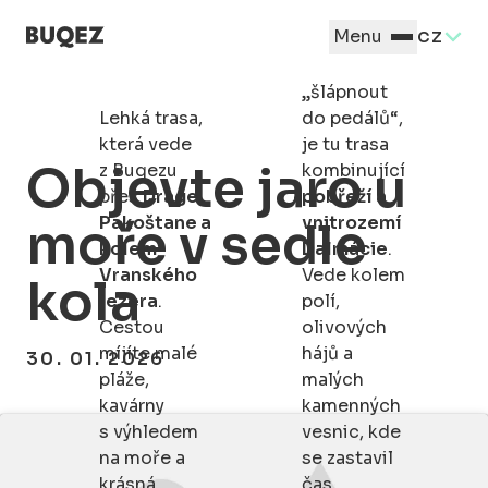
Pro ty, kdo
Menu
CZ
si chtějí
trochu
„šlápnout
Lehká trasa,
do pedálů“,
která vede
je tu trasa
Objevte jaro u
z Buqezu
kombinující
přes
Drage,
pobřeží a
Pakoštane a
vnitrozemí
moře v sedle
kolem
Dalmácie
.
Vranského
Vede kolem
kola
jezera
.
polí,
Cestou
olivových
míjíte malé
hájů a
30. 01. 2026
pláže,
malých
kavárny
kamenných
s výhledem
vesnic, kde
na moře a
se zastavil
krásná
čas.