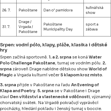
kulinářská
26. 7.
Pakoštane
Dan o’ pamidora
show
Drage /
Pakoštane
sport a
31. 7.
Vrgada /
Municipality Day
zábava
Pakoštane
Srpen: vodní pólo, klapy, pláže, klasika i dětské
hry
Srpen začíná sportovně.
1. a 2. srpna
se koná
Water
Polo Challenge Pakoštane
, turnaj ve vodním pólu.
2.
srpna
zároveň Drage nabídne dětskou show
World of
Magic
a Vrgada kulturní večer
S klapom kroz misto
.
3. srpna
přijde v Pakoštane na řadu
An Evening of
Klapa and Poetry
.
5. srpna
se v Pakoštane i Drage
slaví
Den vítězství a vlastenecké vděčnosti
, významný
chorvatský svátek. Na Vrgadě pokračují vyprávěcí
procházky, hledání pokladu i ženský turnaj v boccie.