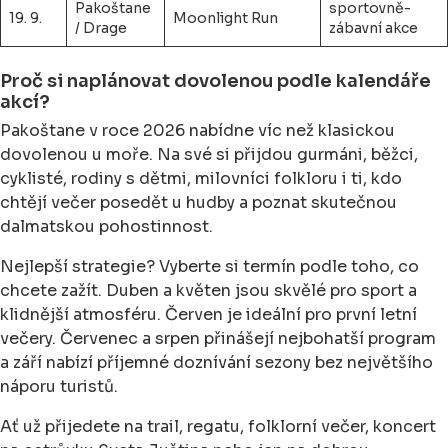
Pakoštane
sportovně-
19. 9.
Moonlight Run
/ Drage
zábavní akce
Proč si naplánovat dovolenou podle kalendáře
akcí?
Pakoštane v roce 2026 nabídne víc než klasickou
dovolenou u moře. Na své si přijdou gurmáni, běžci,
cyklisté, rodiny s dětmi, milovníci folkloru i ti, kdo
chtějí večer posedět u hudby a poznat skutečnou
dalmatskou pohostinnost.
Nejlepší strategie? Vyberte si termín podle toho, co
chcete zažít. Duben a květen jsou skvělé pro sport a
klidnější atmosféru. Červen je ideální pro první letní
večery. Červenec a srpen přinášejí nejbohatší program
a září nabízí příjemné doznívání sezony bez největšího
náporu turistů.
Ať už přijedete na trail, regatu, folklorní večer, koncert