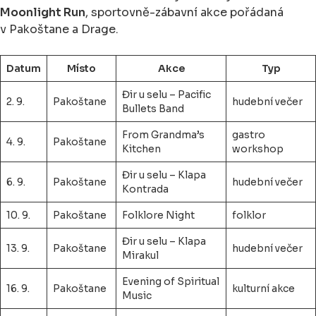
Moonlight Run
, sportovně-zábavní akce pořádaná
v Pakoštane a Drage.
Datum
Místo
Akce
Typ
Đir u selu – Pacific
2. 9.
Pakoštane
hudební večer
Bullets Band
From Grandma’s
gastro
4. 9.
Pakoštane
Kitchen
workshop
Đir u selu – Klapa
6. 9.
Pakoštane
hudební večer
Kontrada
10. 9.
Pakoštane
Folklore Night
folklor
Đir u selu – Klapa
13. 9.
Pakoštane
hudební večer
Mirakul
Evening of Spiritual
16. 9.
Pakoštane
kulturní akce
Music