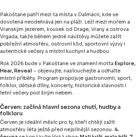
Pakoštane patří mezi ta místa v Dalmácii, kde se
dovolená neodehrává jen na pláži. Leží mezi mořem a
Vranským jezerem, kousek od Drage, Vrany a ostrova
Vrgada, takže během jedné návštěvy můžete zažít
pobřežní atmosféru, ostrovní klid, sportovní výzvy i
autentické večery s místní kuchyní a hudbou.
Rok 2026 bude v Pakoštane ve znamení motta
Explore,
Hear, Reveal
– objevujte, naslouchejte a odhalte
místní příběhy. Program propojuje gastronomii, sport,
folklor, dětské dílny, koncerty, historické slavnosti i
letní večery pod širým nebem.
Červen: začíná hlavní sezona chutí, hudby a
folkloru
Červen je ideální měsíc pro ty, kteří chtějí zažít
atmosféru léta ještě před nejsilnější sezonou.
4.
června
se koná kulinářská show
Mali križi, malo biži
,
7.