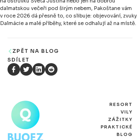
na ostrůvku Sveta Juština nebo jen na dobrou
dalmatskou večeři pod širým nebem, Pakoštane vám
v roce 2026 dá přesně to, co slibuje: objevování, zvuky
Dalmácie a malé příběhy, které se odhalují až na místě.
ZPĚT NA BLOG
SDÍLET
RESORT
VILY
ZÁŽITKY
PRAKTICKÉ
BLOG