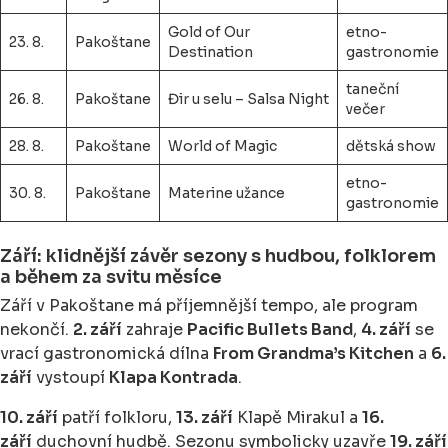
Gold of Our
etno-
23. 8.
Pakoštane
Destination
gastronomie
taneční
26. 8.
Pakoštane
Đir u selu – Salsa Night
večer
28. 8.
Pakoštane
World of Magic
dětská show
etno-
30. 8.
Pakoštane
Materine užance
gastronomie
Září: klidnější závěr sezony s hudbou, folklorem
a během za svitu měsíce
Září v Pakoštane má příjemnější tempo, ale program
nekončí.
2. září
zahraje
Pacific Bullets Band
,
4. září
se
vrací gastronomická dílna
From Grandma’s Kitchen
a
6.
září
vystoupí
Klapa Kontrada
.
10. září
patří folkloru,
13. září
Klapě Mirakul a
16.
září
duchovní hudbě. Sezonu symbolicky uzavře
19. září