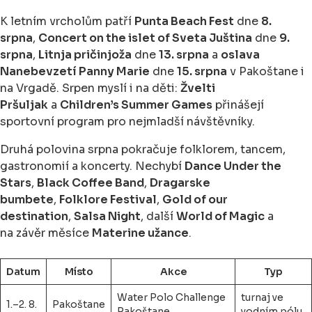
K letním vrcholům patří
Punta Beach Fest
dne
8.
srpna
,
Concert on the islet of Sveta Juština
dne
9.
srpna
,
Litnja pričinjoža
dne
13. srpna
a
oslava
Nanebevzetí Panny Marie
dne
15. srpna
v Pakoštane i
na Vrgadě. Srpen myslí i na děti:
Žvelti
Pršuljak
a
Children’s Summer Games
přinášejí
sportovní program pro nejmladší návštěvníky.
Druhá polovina srpna pokračuje folklorem, tancem,
gastronomií a koncerty. Nechybí
Dance Under the
Stars
,
Black Coffee Band
,
Dragarske
bumbete
,
Folklore Festival
,
Gold of our
destination
,
Salsa Night
, další
World of Magic
a
na závěr měsíce
Materine užance
.
Datum
Místo
Akce
Typ
Water Polo Challenge
turnaj ve
1.–2. 8.
Pakoštane
Pakoštane
vodním pólu