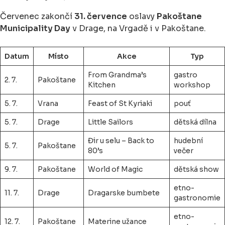
Červenec zakončí
31. července
oslavy
Pakoštane
Municipality Day
v Drage, na Vrgadě i v Pakoštane.
Datum
Místo
Akce
Typ
From Grandma’s
gastro
2. 7.
Pakoštane
Kitchen
workshop
5. 7.
Vrana
Feast of St Kyriaki
pouť
5. 7.
Drage
Little Sailors
dětská dílna
Đir u selu – Back to
hudební
5. 7.
Pakoštane
80’s
večer
9. 7.
Pakoštane
World of Magic
dětská show
etno-
11. 7.
Drage
Dragarske bumbete
gastronomie
etno-
12. 7.
Pakoštane
Materine užance