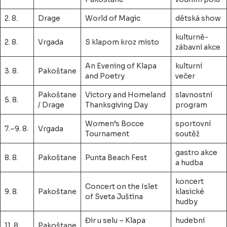
2. 8.
Drage
World of Magic
dětská show
kulturně-
2. 8.
Vrgada
S klapom kroz misto
zábavní akce
An Evening of Klapa
kulturní
3. 8.
Pakoštane
and Poetry
večer
Pakoštane
Victory and Homeland
slavnostní
5. 8.
/ Drage
Thanksgiving Day
program
Women’s Bocce
sportovní
7.–9. 8.
Vrgada
Tournament
soutěž
gastro akce
8. 8.
Pakoštane
Punta Beach Fest
a hudba
koncert
Concert on the Islet
9. 8.
Pakoštane
klasické
of Sveta Juština
hudby
Đir u selu – Klapa
hudební
11. 8.
Pakoštane