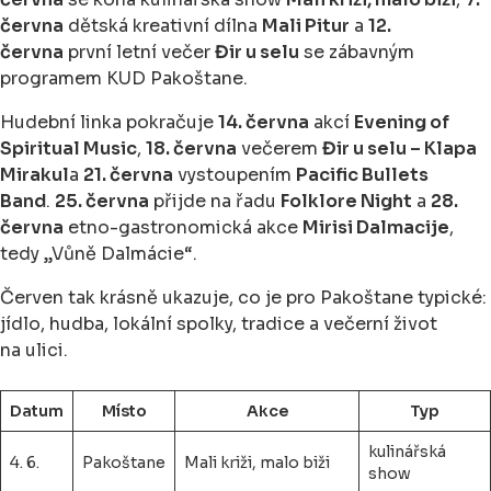
června
dětská kreativní dílna
Mali Pitur
a
12.
června
první letní večer
Đir u selu
se zábavným
programem KUD Pakoštane.
Hudební linka pokračuje
14. června
akcí
Evening of
Spiritual Music
,
18. června
večerem
Đir u selu – Klapa
Mirakul
a
21. června
vystoupením
Pacific Bullets
Band
.
25. června
přijde na řadu
Folklore Night
a
28.
června
etno-gastronomická akce
Mirisi Dalmacije
,
tedy „Vůně Dalmácie“.
Červen tak krásně ukazuje, co je pro Pakoštane typické:
jídlo, hudba, lokální spolky, tradice a večerní život
na ulici.
Datum
Místo
Akce
Typ
kulinářská
4. 6.
Pakoštane
Mali križi, malo biži
show