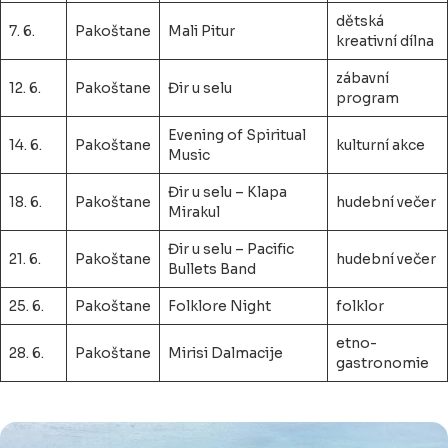
dětská
7. 6.
Pakoštane
Mali Pitur
kreativní dílna
zábavní
12. 6.
Pakoštane
Đir u selu
program
Evening of Spiritual
14. 6.
Pakoštane
kulturní akce
Music
Đir u selu – Klapa
18. 6.
Pakoštane
hudební večer
Mirakul
Đir u selu – Pacific
21. 6.
Pakoštane
hudební večer
Bullets Band
25. 6.
Pakoštane
Folklore Night
folklor
etno-
28. 6.
Pakoštane
Mirisi Dalmacije
gastronomie