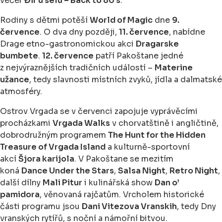
večer
Đir u selu – Back to 80’s
.
Rodiny s dětmi potěší
World of Magic
dne
9.
července
. O dva dny později,
11. července
, nabídne
Drage etno-gastronomickou akci
Dragarske
bumbete
.
12. července
patří Pakoštane jedné
z nejvýraznějších tradičních událostí –
Materine
užance
, tedy slavnosti místních zvyků, jídla a dalmatské
atmosféry.
Ostrov Vrgada se v červenci zapojuje vyprávěcími
procházkami
Vrgada Walks
v chorvatštině i angličtině,
dobrodružným programem
The Hunt for the Hidden
Treasure of Vrgada Island
a kulturně-sportovní
akcí
Šjora karijola
. V Pakoštane se mezitím
koná
Dance Under the Stars
,
Salsa Night
,
Retro Night
,
další dílny
Mali Pitur
i kulinářská show
Dan o’
pamidora
, věnovaná rajčatům. Vrcholem historické
části programu jsou
Dani Vitezova Vranskih
, tedy Dny
vranských rytířů, s noční a námořní bitvou.