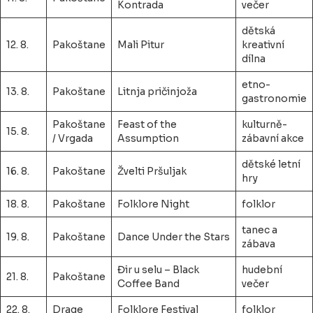
Kontrada
večer
dětská
12. 8.
Pakoštane
Mali Pitur
kreativní
dílna
etno-
13. 8.
Pakoštane
Litnja pričinjoža
gastronomie
Pakoštane
Feast of the
kulturně-
15. 8.
/ Vrgada
Assumption
zábavní akce
dětské letní
16. 8.
Pakoštane
Žvelti Pršuljak
hry
18. 8.
Pakoštane
Folklore Night
folklor
tanec a
19. 8.
Pakoštane
Dance Under the Stars
zábava
Đir u selu – Black
hudební
21. 8.
Pakoštane
Coffee Band
večer
22. 8.
Drage
Folklore Festival
folklor