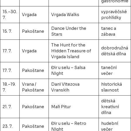
gastronomie
15.–30.
vypravěčské
Vrgada
Vrgada Walks
7.
prohlídky
Dance Under the
tanec a
15. 7.
Pakoštane
Stars
zábava
The Hunt for the
dobrodružná
17. 7.
Vrgada
Hidden Treasure of
dětská dílna
Vrgada Island
Đir u selu – Salsa
taneční
17. 7.
Pakoštane
Night
večer
18.–19.
Vrana /
Dani Vitezova
historická
7.
Pakoštane
Vranskih
slavnost
dětská
21. 7.
Pakoštane
Mali Pitur
kreativní
dílna
Đir u selu – Retro
hudební
23. 7.
Pakoštane
Night
večer