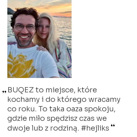
BUQEZ to miejsce, które
BUQEZ to raj na ziemi.
Nie wyobrażam sobie roku, w
kochamy i do którego wracamy
Uwielbiamy budzić się dosłownie
którym nie pojechałabym
co roku. To taka oaza spokoju,
ze słońcem w łóżku i zasypiać
do BUQEZ. Zakochałam się w tym
gdzie miło spędzisz czas we
o zachodzie słońca. Doskonale
pięknym miejscu jak w drugim
urządzone wille i ich uspokajający
dwoje lub z rodziną. #hejliks
domu i spodziewam się, że będę