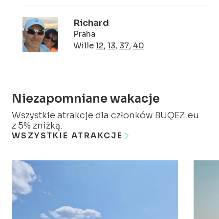
opłatę administracyjną w wysokości
120 EUR
za anulowanie każdej
Richard
rezerwacji, nawet jeśli została ona
Praha
dokonana wcześniej niż 60 dni przed
Wille
12
,
13
,
37
,
40
planowanym przyjazdem.
Niezapomniane wakacje
Wszystkie atrakcje dla członków
BUQEZ.eu
z 5% zniżką.
WSZYSTKIE ATRAKCJE