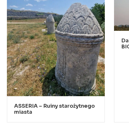
Da
BI
ASSERIA – Ruiny starożytnego
miasta