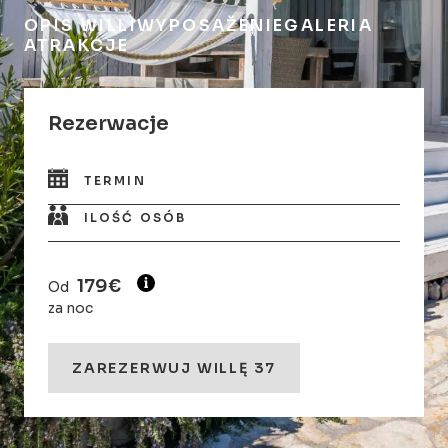
OPIS WILLI
WYPOSAŽENIE
GALERIA
ATRAKCJE
Rezerwacje
TERMIN
ILOŚĆ OSÓB
179€
Od
za noc