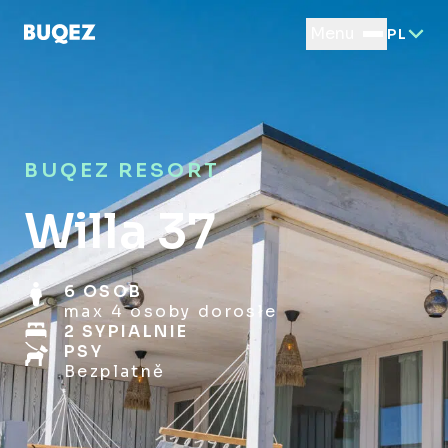
Menu
PL
BUQEZ RESORT
Willa 37
6 OSOB
max 4 osoby dorosłe
2 SYPIALNIE
PSY
Bezplatně