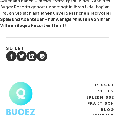
Adrenalin haben – dieser Freizeitpark in der Nähe des
Buqez Resorts gehört unbedingt in Ihren Urlaubsplan.
Freuen Sie sich auf
einen unvergesslichen Tag voller
Spaß und Abenteuer – nur wenige Minuten von Ihrer
Villa im Buqez Resort entfernt
!
SDÍLET
RESORT
VILLEN
ERLEBNISSE
PRAKTISCH
BLOG