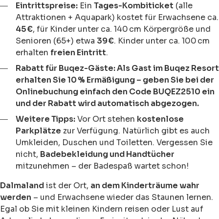
Eintrittspreise:
Ein
Tages-Kombiticket
(alle
Attraktionen + Aquapark) kostet für Erwachsene ca.
45 €
, für Kinder unter ca. 140 cm Körpergröße und
Senioren (65+) etwa
39 €
. Kinder unter ca. 100 cm
erhalten
freien Eintritt
.
Rabatt für Buqez-Gäste: Als Gast im Buqez Resort
erhalten Sie 10 % Ermäßigung – geben Sie bei der
Onlinebuchung einfach den Code BUQEZ2510 ein
und der Rabatt wird automatisch abgezogen.
Weitere Tipps:
Vor Ort stehen
kostenlose
Parkplätze
zur Verfügung. Natürlich gibt es auch
Umkleiden, Duschen und Toiletten. Vergessen Sie
nicht,
Badebekleidung und Handtücher
mitzunehmen – der Badespaß wartet schon!
Dalmaland
ist der Ort,
an dem Kinderträume wahr
werden
– und Erwachsene wieder das Staunen lernen.
Egal ob Sie mit kleinen Kindern reisen oder Lust auf