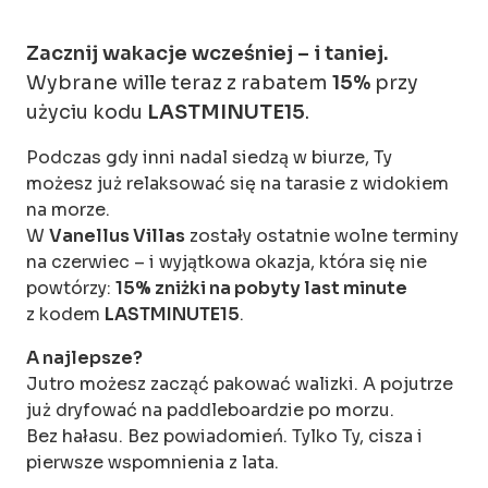
Zacznij wakacje wcześniej – i taniej.
Wybrane wille teraz z rabatem
15%
przy
użyciu kodu
LASTMINUTE15
.
Podczas gdy inni nadal siedzą w biurze, Ty
możesz już relaksować się na tarasie z widokiem
na morze.
W
Vanellus Villas
zostały ostatnie wolne terminy
na czerwiec – i wyjątkowa okazja, która się nie
powtórzy:
15% zniżki na pobyty last minute
z kodem
LASTMINUTE15
.
A najlepsze?
Jutro możesz zacząć pakować walizki. A pojutrze
już dryfować na paddleboardzie po morzu.
Bez hałasu. Bez powiadomień. Tylko Ty, cisza i
pierwsze wspomnienia z lata.